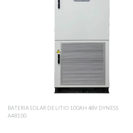
BATERIA SOLAR DE LITIO 100AH 48V DYNESS
A48100