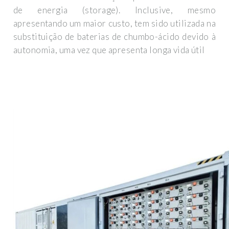
de energia (storage). Inclusive, mesmo
apresentando um maior custo, tem sido utilizada na
substituição de baterias de chumbo-ácido devido à
autonomia, uma vez que apresenta longa vida útil