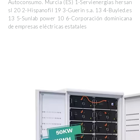
Autoconsumo. Murcia (ES) 1-Servienergias hersan
sl 20 2-Hispanofil 19 3-Guerin s.a. 13 4-Buyled.es
13 5-Sunlab power 10 6-Corporación dominicana
de empresas eléctricas estatales