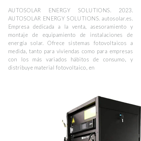
AUTOSOLAR ENERGY SOLUTIONS. 2023.
AUTOSOLAR ENERGY SOLUTIONS. autosolar.es.
Empresa dedicada a la venta, asesoramiento y
montaje de equipamiento de instalaciones de
energía solar. Ofrece sistemas fotovoltaicos a
medida, tanto para viviendas como para empresas
con los más variados hábitos de consumo, y
distribuye material fotovoltaico, en