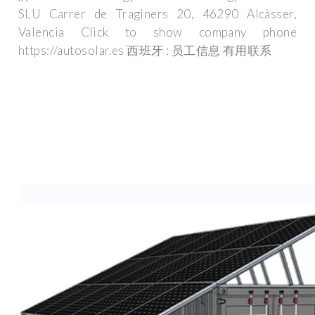
SLU Carrer de Traginers 20, 46290 Alcàsser,
Valencia Click to show company phone
https://autosolar.es 西班牙 : 员工信息 有用联系