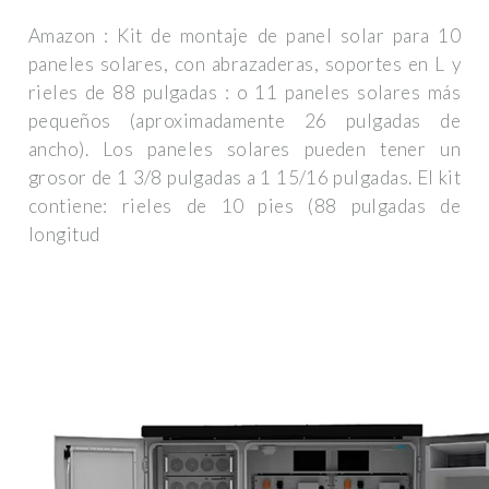
Amazon : Kit de montaje de panel solar para 10
paneles solares, con abrazaderas, soportes en L y
rieles de 88 pulgadas : o 11 paneles solares más
pequeños (aproximadamente 26 pulgadas de
ancho). Los paneles solares pueden tener un
grosor de 1 3/8 pulgadas a 1 15/16 pulgadas. El kit
contiene: rieles de 10 pies (88 pulgadas de
longitud