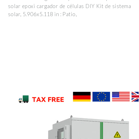
solar epoxi cargador de células DIY Kit de sistema
solar, 5.906x5.118 in : Patio,