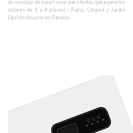
de montaje de panel solar para techo (para paneles
solares de 1 a 4 piezas) : Patio, Césped y Jardín
Opción Amazon en Paneles