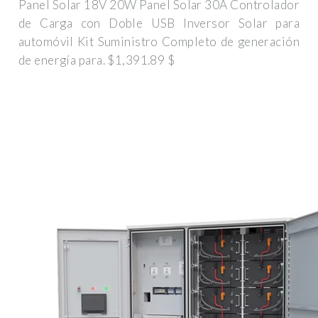
Panel Solar 18V 20W Panel Solar 30A Controlador
de Carga con Doble USB Inversor Solar para
automóvil Kit Suministro Completo de generación
de energía para. $1,391.89 $