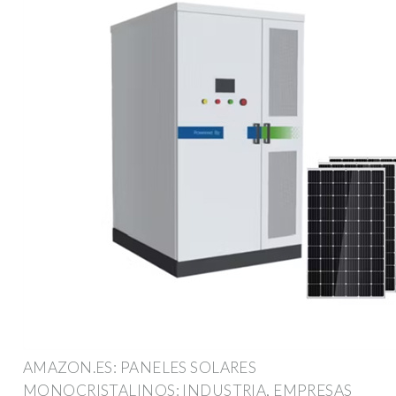
AMAZON.ES: PANELES SOLARES
MONOCRISTALINOS: INDUSTRIA, EMPRESAS