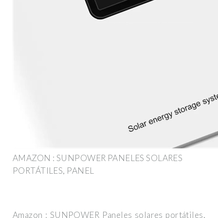
AMAZON : SUNPOWER PANELES SOLARES
PORTÁTILES, PANEL
Amazon : SUNPOWER Paneles solares portátiles,