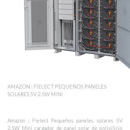
AMAZON : FIELECT PEQUEÑOS PANELES
SOLARES 5V 2.5W MINI
Amazon : Fielect Pequeños paneles solares 5V
2.5W Mini cargador de panel solar de polisilicio