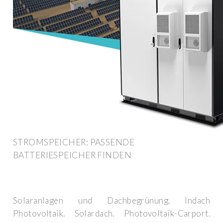
STROMSPEICHER: PASSENDE
BATTERIESPEICHER FINDEN
Solaranlagen und Dachbegrünung. Indach
Photovoltaik. Solardach. Photovoltaik-Carport.