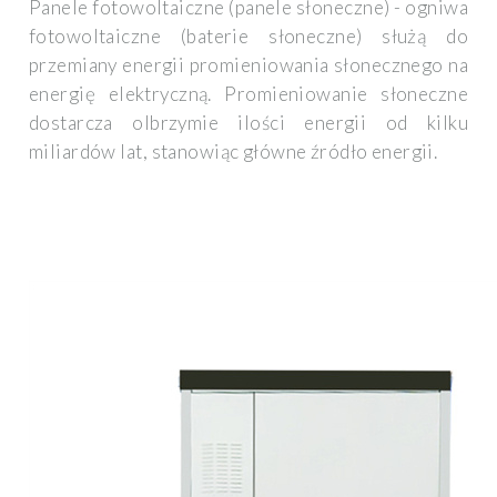
Panele fotowoltaiczne (panele słoneczne) - ogniwa
fotowoltaiczne (baterie słoneczne) służą do
przemiany energii promieniowania słonecznego na
energię elektryczną. Promieniowanie słoneczne
dostarcza olbrzymie ilości energii od kilku
miliardów lat, stanowiąc główne źródło energii.