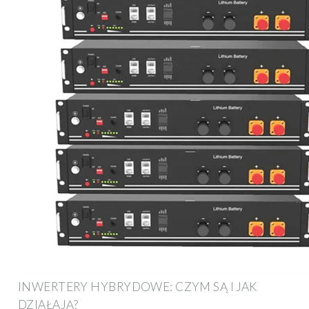
INWERTERY HYBRYDOWE: CZYM SĄ I JAK
DZIAŁAJĄ?