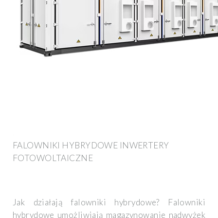
FALOWNIKI HYBRYDOWE INWERTERY
FOTOWOLTAICZNE
Jak działają falowniki hybrydowe? Falowniki
hybrydowe umożliwiają magazynowanie nadwyżek