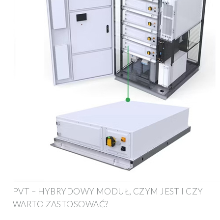
PVT – HYBRYDOWY MODUŁ, CZYM JEST I CZY
WARTO ZASTOSOWAĆ?